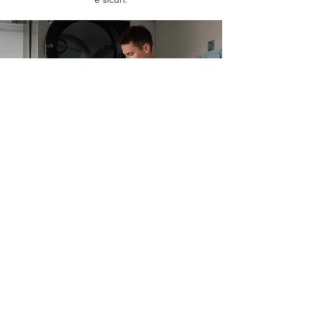
Indirizzo
Cpm Carburanti Afragola
SC Guerra, 80021 Afragola NA